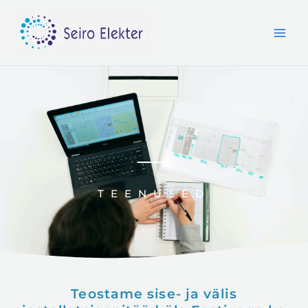
Skip
to
content
TEENUSED
Teostame sise- ja välis