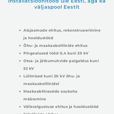
installatsioonitööd üle Eesti, aga ka
väljaspool Eestit
Alajaamade ehitus, rekonstrueerimine
ja hooldustööd
Õhu- ja maakaabelliinide ehitus
Pingealused tööd 0,4 kuni 20 kV
Otsa- ja jätkumuhvide paigaldus kuni
52 kV
Lülimised kuni 20 kV õhu- ja
maakaabelliinidel
Maakaablitrasside asukoha
määramine
Välisvalgustuse ehitus ja hooldustööd